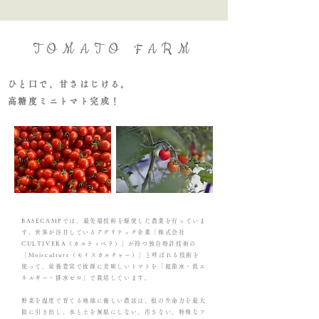
TOMATO FARM
ひと口で、甘さはじける。
高糖度ミニトマト完成！
​BASECAMPでは、最先端技術を駆使した農業を行っていま
す。世界が注目しているアグリテック企業「株式会社
CULTIVERA（カルティベラ）」が持つ独自特許技術の
「Moisculture（モイスカルチャー）」と呼ばれる技術を
使って、栄養豊富で抜群に美味しいトマトを「超節⽔・低エ
ネルギー・排⽔ゼロ」で栽培しています。
野菜を湿度で育てる地球に優しい農法は、根の生命力を最大
限に引き出し、水と土を無駄にしない、汚さない。特殊なフ