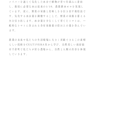
ァイバーを通じて気化した⽔分で植物が育つ仕組みに着⽬
し、栽培に必要な⽔は従来の1/10、農業排⽔ゼロを実現し
ています。更に、野菜の栄養と美味しさを引き出す栽培法で
す。気化する⽔分量を調整することで、野菜の栄養を蓄える
⼒を引き出します。⽔分量を少なくして育てたトマトは、⼀
般的なトマトに含まれる含有栄養量の倍以上の量を含んでい
ます。
農業の未来や私たちの生活環境に大きく貢献できるこの素晴
らしい技術をCULTIVERA社から学び、自然美しい南房総
市千倉町で私たちが営む農場から、自然と人類の共存を体現
していきます。