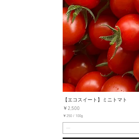
【エコスイート】ミニトマト
価格
￥2,500
￥250
/
100g
￥
2
5
0