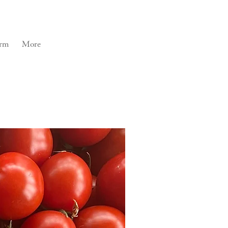
rm
More